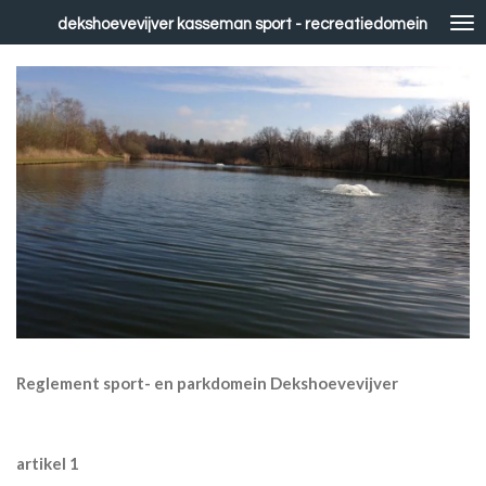
Ga
dekshoevevijver kasseman sport - recreatiedomein
direct
naar
de
hoofdinhoud
Reglement sport- en parkdomein Dekshoevevijver
artikel 1