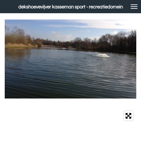
Ga
dekshoevevijver kasseman sport - recreatiedomein
direct
naar
de
hoofdinhoud