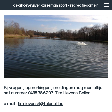
Ga
dekshoevevijver kasseman sport - recreatiedomein
direct
naar
de
hoofdinhoud
Bij vragen , opmerkingen , meldingen mag men altijd
het nummer 0495.78.67.07 Tim Lievens Bellen
e mail :
tim.lievens4@telenet.be