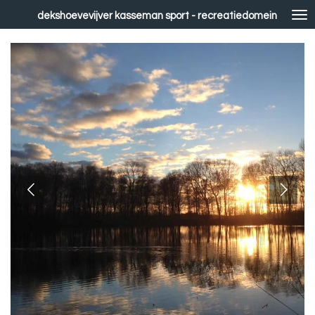
Ga
dekshoevevijver kasseman sport - recreatiedomein
direct
naar
de
hoofdinhoud